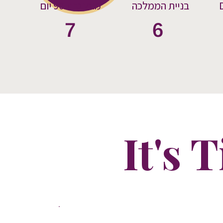
בניית הממלכה
מומנטום 90 יום
7
6
It's 