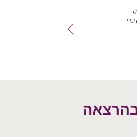
ם
כדי
בהרצאה