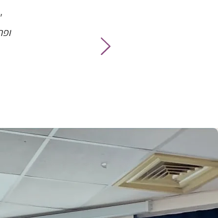
"
ופר