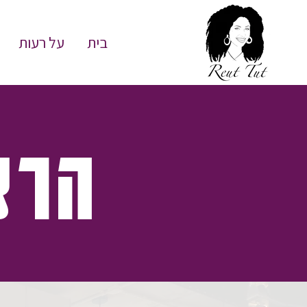
בית
על רעות
הרצ